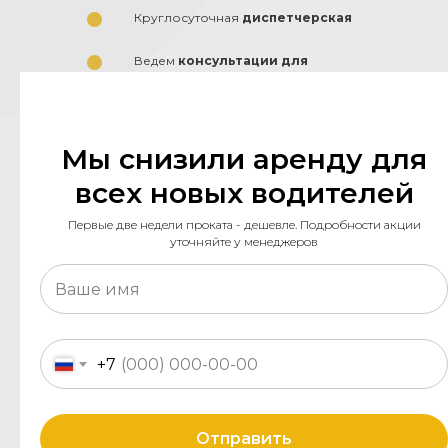
Круглосуточная
диспетчерская
Ведем
консультации для
водителей
Мы предоставляем полный пакет
документов: СТС, Лицензию на
таксомоторную деятельность,
Мы снизили аренду для
Диагностическую карту, Страховой
полис, Путевой лист
всех новых водителей
Помощь при сдаче
экзаменов
Первые две недели проката - дешевле. Подробности акции
Яндекс
уточняйте у менеджеров
Требования к водителям
+7
Отправить