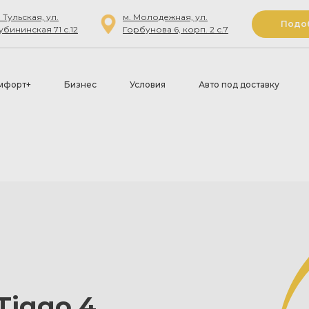
. Тульская, ул.
м. Молодежная, ул.
Подоб
убининская 71 с.12
Горбунова 6, корп. 2 с.7
мфорт+
Бизнес
Условия
Авто под доставку
Tiggo 4