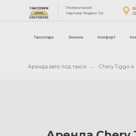
Генеральный
м
партнер Яндекс Go
Д
Таксопарк
Эконом
Комфорт
Ко
Аренда авто под такси
Chery Tiggo 4
→
Аренда Chery 