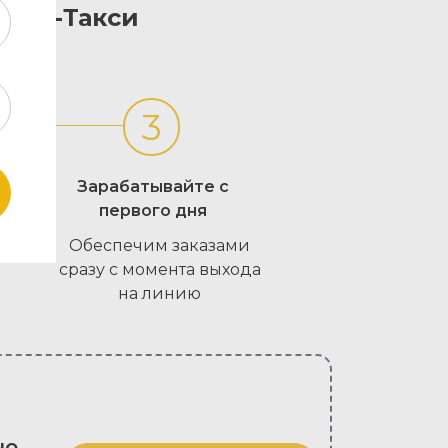
райв-Такси
3
Зарабатывайте с
первого дня
Обеспечим заказами
сразу с момента выхода
на линию
но