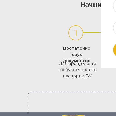
Начни зар
1
Достаточно
двух
документов
Для аренды авто
требуются только
паспорт и ВУ